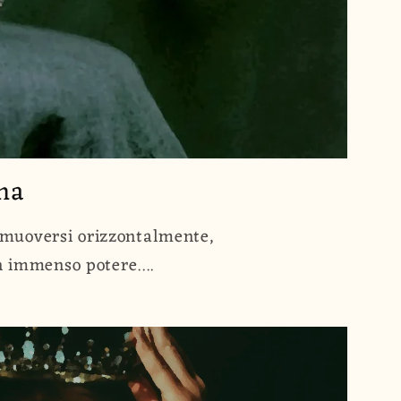
nna
di muoversi orizzontalmente,
n immenso potere....