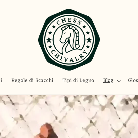
hi
Regole di Scacchi
Tipi di Legno
Blog
Glos