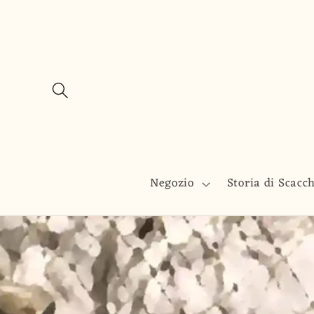
Vai
direttamente
ai contenuti
Negozio
Storia di Scacc