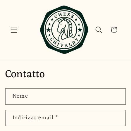
Vai
direttamente
ai contenuti
Carrello
Contatto
Nome
Indirizzo email
*