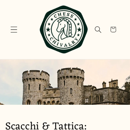
Vai
direttamente
ai contenuti
Carrello
Scacchi & Tattica: