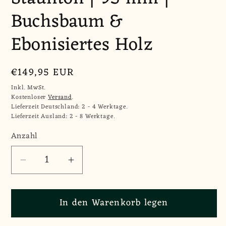
Buchsbaum &
Ebonisiertes Holz
Normaler
€149,95 EUR
Preis
Inkl. MwSt.
Kostenloser
Versand
.
Lieferzeit Deutschland: 2 - 4 Werktage.
Lieferzeit Ausland: 2 - 8 Werktage.
Anzahl
Anzahl
Verringere
Erhöhe
die
die
Menge
Menge
In den Warenkorb legen
für
für
Schachfiguren
Schachfiguren