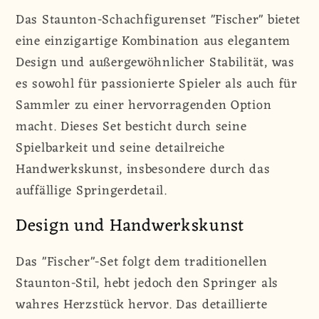
&quot;Fischer&quot;
&quot;Fischer&quot;
Das Staunton-Schachfigurenset "Fischer" bietet
|
|
eine einzigartige Kombination aus elegantem
Staunton
Staunton
Design und außergewöhnlicher Stabilität, was
|
|
95
95
es sowohl für passionierte Spieler als auch für
mm
mm
Sammler zu einer hervorragenden Option
|
|
macht. Dieses Set besticht durch seine
Buchsbaum
Buchsbaum
Spielbarkeit und seine detailreiche
&amp;
&amp;
Handwerkskunst, insbesondere durch das
Ebonisiertes
Ebonisiertes
auffällige Springerdetail.
Holz
Holz
Design und Handwerkskunst
Das "Fischer"-Set folgt dem traditionellen
Staunton-Stil, hebt jedoch den Springer als
wahres Herzstück hervor. Das detaillierte