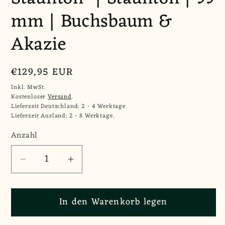
mm | Buchsbaum &
Akazie
Normaler
€129,95 EUR
Preis
Inkl. MwSt.
Kostenloser
Versand
.
Lieferzeit Deutschland: 2 - 4 Werktage.
Lieferzeit Ausland: 2 - 8 Werktage.
Anzahl
Anzahl
Verringere
Erhöhe
die
die
Menge
Menge
In den Warenkorb legen
für
für
Schachfiguren
Schachfiguren