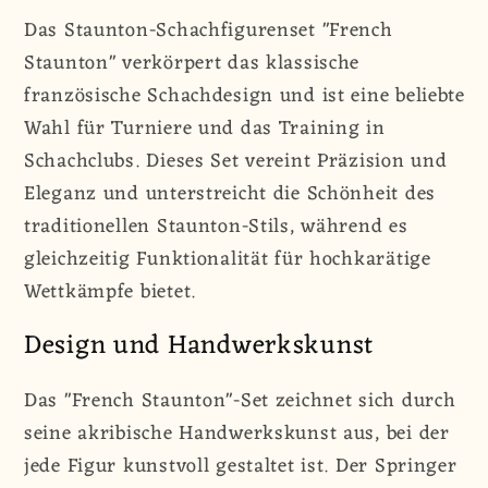
&quot;French
&quot;French
Das Staunton-Schachfigurenset "French
Staunton&quot;
Staunton&quot;
Staunton" verkörpert das klassische
|
|
französische Schachdesign und ist eine beliebte
Staunton
Staunton
|
|
Wahl für Turniere und das Training in
99
99
Schachclubs. Dieses Set vereint Präzision und
mm
mm
Eleganz und unterstreicht die Schönheit des
|
|
traditionellen Staunton-Stils, während es
Buchsbaum
Buchsbaum
gleichzeitig Funktionalität für hochkarätige
&amp;
&amp;
Wettkämpfe bietet.
Akazie
Akazie
Design und Handwerkskunst
Das "French Staunton"-Set zeichnet sich durch
seine akribische Handwerkskunst aus, bei der
jede Figur kunstvoll gestaltet ist. Der Springer