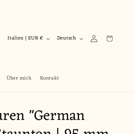
L
S
Warenkorb
Einloggen
Italien | EUR €
Deutsch
a
p
n
r
d
a
/
c
Über mich
Kontakt
R
h
e
e
uren "German
g
i