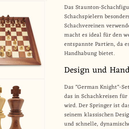
&quot;German
&quot;Ger
Das Staunton-Schachfigu
Knight&quot;
Knight&quo
Schachspielern besonders
|
|
Staunton
Staunton
Schachvereinen verwende
|
|
macht es ideal für den 
95
95
entspannte Partien, da e
mm
mm
Handhabung bietet.
|
|
Buchsbaum
Buchsbau
Design und Han
&amp;
&amp;
Akazie
Akazie
Das "German Knight"-Set
das in Schachkreisen für 
wird. Der Springer ist d
seinem klassischen Desig
und schnelle, dynamisch