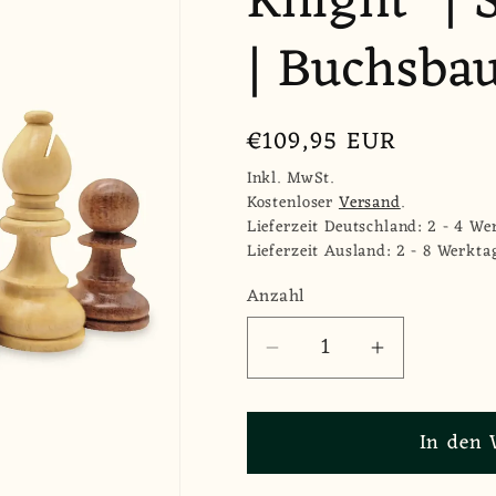
Knight" |
| Buchsba
Normaler
€109,95 EUR
Preis
Inkl. MwSt.
Kostenloser
Versand
.
Lieferzeit Deutschland: 2 - 4 We
Lieferzeit Ausland: 2 - 8 Werkta
Anzahl
Anzahl
Verringere
Erhöhe
die
die
Menge
Menge
In den 
für
für
Schachfiguren
Schachfigu