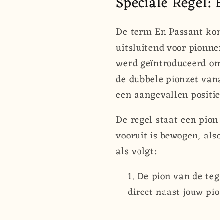
Speciale Regel:
De term En Passant komt
uitsluitend voor pionn
werd geïntroduceerd om
de dubbele pionzet vana
een aangevallen positie
De regel staat een pion
vooruit is bewogen, als
als volgt:
De pion van de teg
direct naast jouw pio