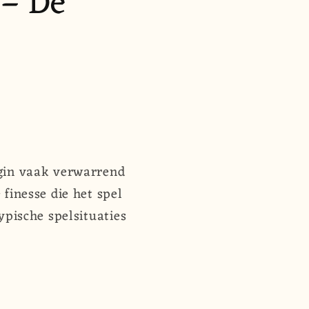
 – De
begin vaak verwarrend
 finesse die het spel
typische spelsituaties