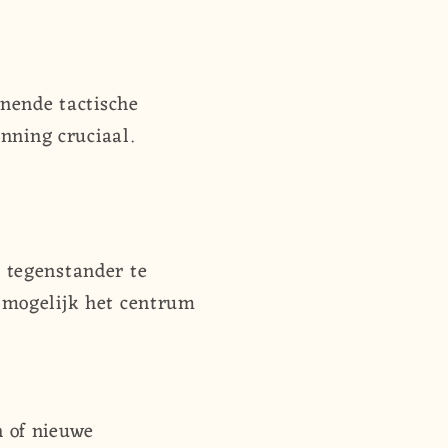
nnende tactische
anning cruciaal.
e tegenstander te
s mogelijk het centrum
n of nieuwe