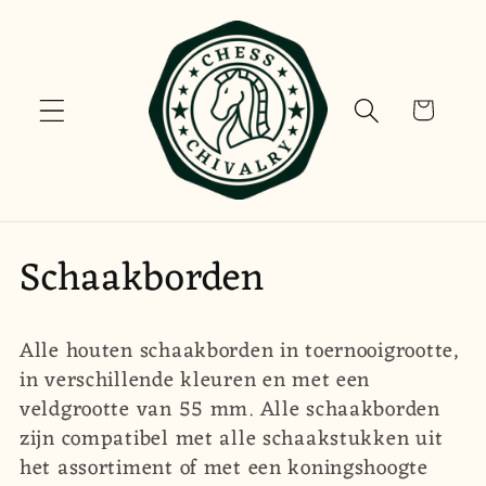
Meteen
naar de
content
Winkelwagen
C
Schaakborden
o
Alle houten schaakborden in toernooigrootte,
l
in verschillende kleuren en met een
veldgrootte van 55 mm. Alle schaakborden
l
zijn compatibel met alle schaakstukken uit
e
het assortiment of met een koningshoogte