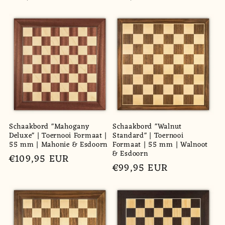
prijs
prijs
Schaakbord "Mahogany
Schaakbord "Walnut
Deluxe" | Toernooi Formaat |
Standard" | Toernooi
55 mm | Mahonie & Esdoorn
Formaat | 55 mm | Walnoot
& Esdoorn
Normale
€109,95 EUR
Normale
€99,95 EUR
prijs
prijs