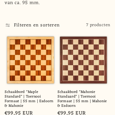
van ca. 95 mm.
c
t
Filteren en sorteren
7 producten
i
e
:
Schaakbord "Maple
Schaakbord "Mahonie
Standard" | Toernooi
Standaard" | Toernooi
Formaat | 55 mm | Esdoorn
Formaat | 55 mm | Mahonie
& Mahonie
& Esdoorn
Normale
€99,95 EUR
Normale
€99,95 EUR