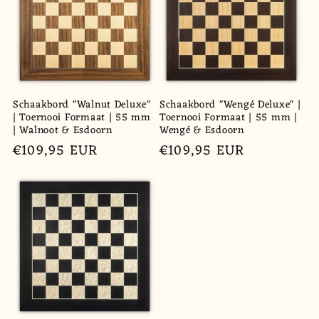
Schaakbord "Walnut Deluxe"
Schaakbord "Wengé Deluxe" |
| Toernooi Formaat | 55 mm
Toernooi Formaat | 55 mm |
| Walnoot & Esdoorn
Wengé & Esdoorn
Normale
€109,95 EUR
Normale
€109,95 EUR
prijs
prijs