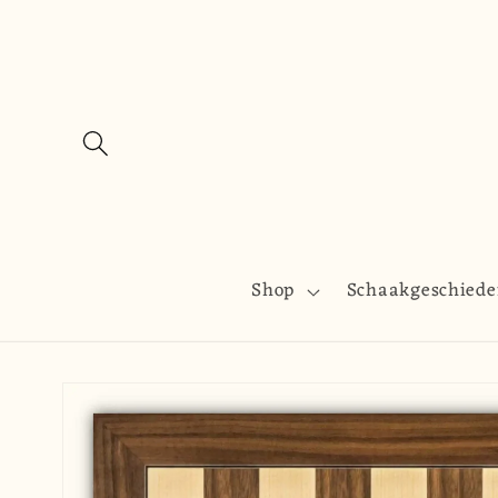
Meteen
naar de
content
Shop
Schaakgeschiede
Ga direct naar
productinformatie