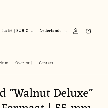
L
T
Winkelwagen
Inloggen
Italië | EUR €
Nederlands
a
a
n
a
d
l
/
rium
Over mij
Contact
r
e
d "Walnut Deluxe"
g
i