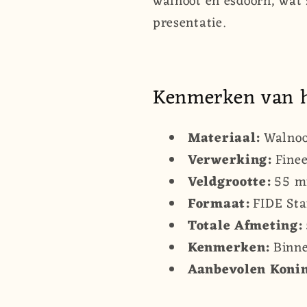
walnoot en esdoorn, wat
presentatie.
Kenmerken van h
Materiaal:
Walnoo
Verwerking:
Finee
Veldgrootte:
55 
Formaat:
FIDE Sta
Totale Afmeting:
Kenmerken:
Binne
Aanbevolen Konin