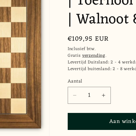
| Toernoo
| Walnoot
Normale
€109,95 EUR
prijs
Inclusief btw.
Gratis
verzending
.
Levertijd Duitsland: 2 - 4 werkd
Levertijd buitenland: 2 - 8 werk
Aantal
Aantal
Aantal
Aantal
verlagen
verhogen
voor
voor
Aan wink
Schaakbord
Schaakbor
&quot;Walnut
&quot;Wal