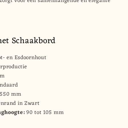
 zorgt voor een samenhangende en elegante
et Schaakbord
t- en Esdoornhout
rproductie
mm
ndaard
550 mm
nrand in Zwart
ghoogte:
90 tot 105 mm