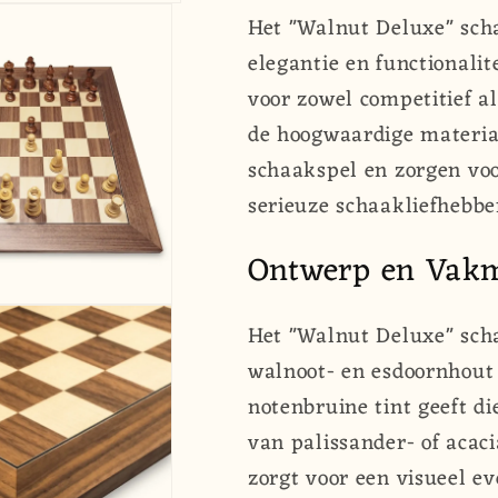
Deluxe&quot;
Deluxe&qu
Het "Walnut Deluxe" sch
|
|
elegantie en functionalit
Toernooi
Toernooi
Formaat
Formaat
voor zowel competitief al
|
|
de hoogwaardige materia
55
55
schaakspel en zorgen vo
mm
mm
serieuze schaakliefhebbe
|
|
Walnoot
Walnoot
Ontwerp en Vak
&amp;
&amp;
Esdoorn
Esdoorn
Het "Walnut Deluxe" sch
walnoot- en esdoornhout 
notenbruine tint geeft 
van palissander- of acac
zorgt voor een visueel e