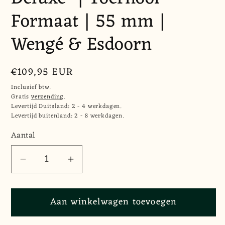
Formaat | 55 mm |
Wengé & Esdoorn
Normale
€109,95 EUR
prijs
Inclusief btw.
Gratis
verzending
.
Levertijd Duitsland: 2 - 4 werkdagen.
Levertijd buitenland: 2 - 8 werkdagen.
Aantal
Aantal
Aantal
Aantal
verlagen
verhogen
voor
voor
Aan winkelwagen toevoegen
Schaakbord
Schaakbord
&quot;Wengé
&quot;Wengé