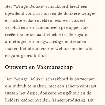
Deluxe&quot;
Deluxe&quot;
Het "Wengé Deluxe" schaakbord biedt een
|
|
opvallend contrast tussen de donkere wengé-
Toernooi
Toernooi
en lichte esdoornvelden, wat een visueel
Formaat
Formaat
|
|
verbluffend en functioneel speeloppervlak
55
55
creëert voor schaakliefhebbers. De royale
mm
mm
afmetingen en hoogwaardige materialen
|
|
maken het ideaal voor zowel toernooien als
Wengé
Wengé
elegant gebruik thuis.
&amp;
&amp;
Esdoorn
Esdoorn
Ontwerp en Vakmanschap
Het "Wengé Deluxe" schaakbord is ontworpen
om indruk te maken, met een scherp contrast
tussen het diepe, donkere wengéhout en de
heldere esdoornvelden (Fineerproductie). Dit