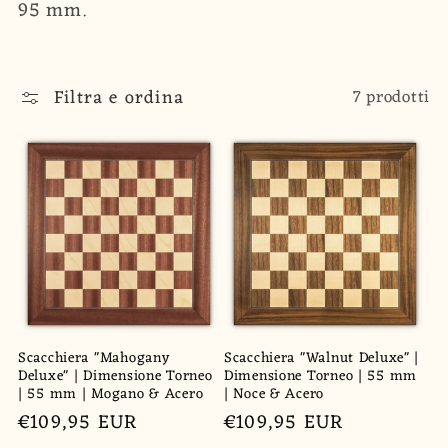
95 mm.
z
i
Filtra e ordina
7 prodotti
o
n
e
:
Scacchiera "Mahogany
Scacchiera "Walnut Deluxe" |
Deluxe" | Dimensione Torneo
Dimensione Torneo | 55 mm
| 55 mm | Mogano & Acero
| Noce & Acero
Prezzo
€109,95 EUR
Prezzo
€109,95 EUR