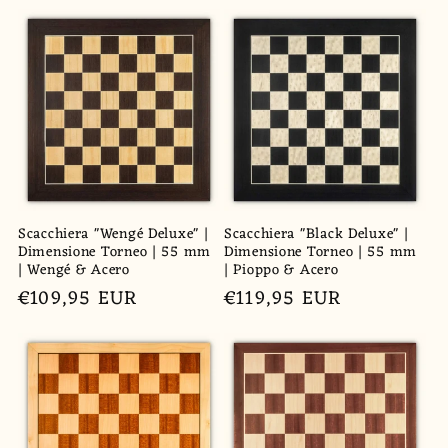
di
di
listino
listino
Scacchiera "Wengé Deluxe" |
Scacchiera "Black Deluxe" |
Dimensione Torneo | 55 mm
Dimensione Torneo | 55 mm
| Wengé & Acero
| Pioppo & Acero
Prezzo
€109,95 EUR
Prezzo
€119,95 EUR
di
di
listino
listino