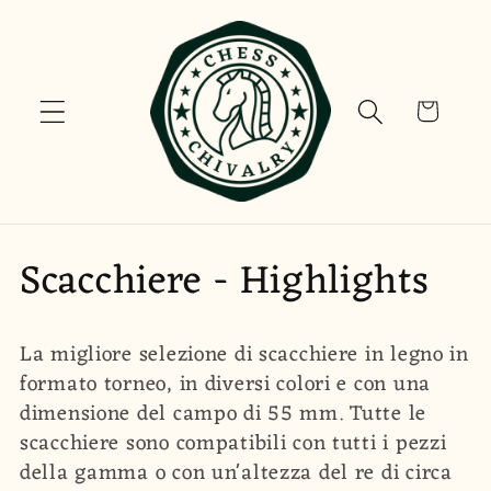
Vai
direttamente
ai contenuti
Carrello
C
Scacchiere - Highlights
o
La migliore selezione di scacchiere in legno in
l
formato torneo, in diversi colori e con una
dimensione del campo di 55 mm. Tutte le
l
scacchiere sono compatibili con tutti i pezzi
e
della gamma o con un'altezza del re di circa