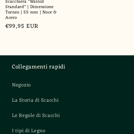
Scacchiera "Walnut
Standard" | Dimensione
Torneo | 55 mm | Noce &
Acero
Prezzo
€99,95 EUR
di
listino
Collegamenti rapidi
Negozio
La Storia di Scacchi
Le Regole di Scacchi
I tipi di Legno