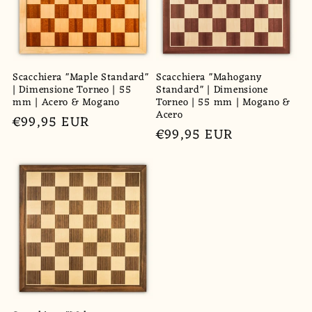
Scacchiera "Maple Standard"
Scacchiera "Mahogany
| Dimensione Torneo | 55
Standard" | Dimensione
mm | Acero & Mogano
Torneo | 55 mm | Mogano &
Acero
Prezzo
€99,95 EUR
Prezzo
€99,95 EUR
di
di
listino
listino