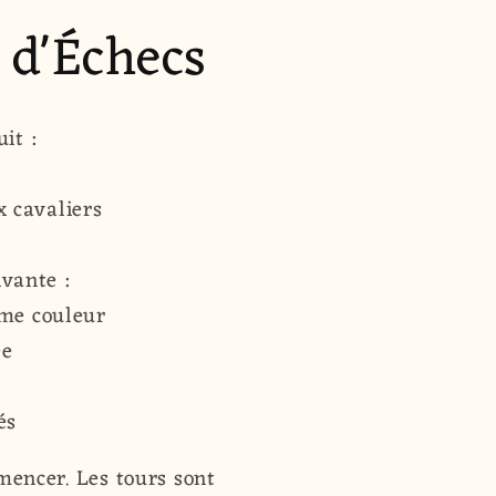
s d'Échecs
it :
x cavaliers
ivante :
ême couleur
ée
és
mmencer. Les tours sont