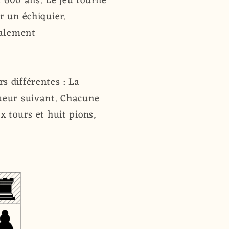
n 600 ans. Le jeu tourne
r un échiquier.
calement
s différentes : La
oueur suivant. Chacune
x tours et huit pions,