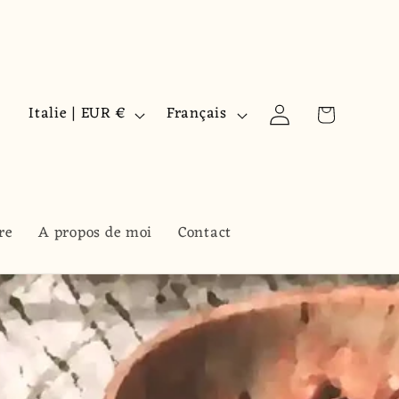
P
L
Panier
Connexion
Italie | EUR €
Français
a
a
y
n
s
g
/
u
re
A propos de moi
Contact
r
e
é
g
i