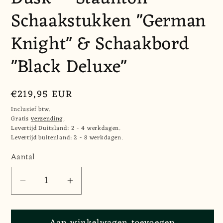
Schaakstukken "German
Knight" & Schaakbord
"Black Deluxe"
Normale
€219,95 EUR
prijs
Inclusief btw.
Gratis
verzending
.
Levertijd Duitsland: 2 - 4 werkdagen.
Levertijd buitenland: 2 - 8 werkdagen.
Aantal
Aantal
Aantal
Aantal
verlagen
verhogen
voor
voor