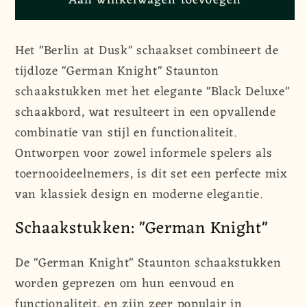
Aan winkelwagen toevoegen
Schaakset
Schaakset
&quot;Berlin
&quot;Berlin
at
at
Het "Berlin at Dusk" schaakset combineert de
Dusk&quot;
Dusk&quot;
tijdloze "German Knight" Staunton
-
-
schaakstukken met het elegante "Black Deluxe"
Staunton
Staunton
Schaakstukken
Schaakstukken
schaakbord, wat resulteert in een opvallende
&quot;German
&quot;German
combinatie van stijl en functionaliteit.
Knight&quot;
Knight&quot;
Ontworpen voor zowel informele spelers als
&amp;
&amp;
toernooideelnemers, is dit set een perfecte mix
Schaakbord
Schaakbord
van klassiek design en moderne elegantie.
&quot;Black
&quot;Black
Deluxe&quot;
Deluxe&quot;
Schaakstukken: "German Knight"
De "German Knight" Staunton schaakstukken
worden geprezen om hun eenvoud en
functionaliteit, en zijn zeer populair in