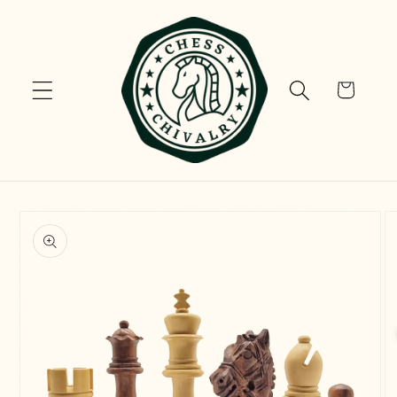
Vai
direttamente
ai contenuti
Carrello
Passa alle
informazioni
sul prodotto