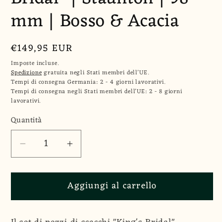
mm | Bosso & Acacia
Prezzo
€149,95 EUR
di
Imposte incluse.
listino
Spedizione
gratuita negli Stati membri dell'UE.
Tempi di consegna Germania: 2 - 4 giorni lavorativi.
Tempi di consegna negli Stati membri dell'UE: 2 - 8 giorni
lavorativi.
Quantità
Quantità
Diminuisci
Aumenta
quantità
quantità
per
per
Aggiungi al carrello
Pezzi
Pezzi
di
di
Scacchi
Scacchi