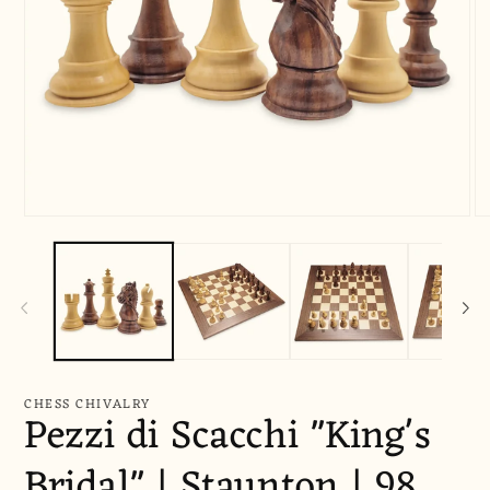
Apri
Ap
contenuti
co
multimediali
mu
1
2
in
in
finestra
fi
modale
mo
CHESS CHIVALRY
Pezzi di Scacchi "King's
Bridal" | Staunton | 98