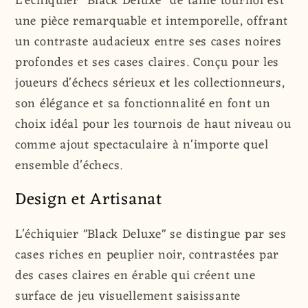
L'échiquier "Black Deluxe" de taille tournoi est
Deluxe&quot;
Deluxe&quot;
une pièce remarquable et intemporelle, offrant
|
|
un contraste audacieux entre ses cases noires
Taille
Taille
du
du
profondes et ses cases claires. Conçu pour les
Tournoi
Tournoi
joueurs d'échecs sérieux et les collectionneurs,
|
|
son élégance et sa fonctionnalité en font un
55
55
choix idéal pour les tournois de haut niveau ou
mm
mm
comme ajout spectaculaire à n'importe quel
|
|
ensemble d'échecs.
Peuplier
Peuplier
&amp;
&amp;
Design et Artisanat
Érable
Érable
L'échiquier "Black Deluxe" se distingue par ses
cases riches en peuplier noir, contrastées par
des cases claires en érable qui créent une
surface de jeu visuellement saisissante