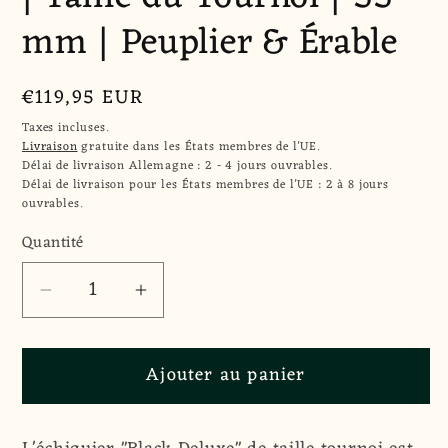
mm | Peuplier & Érable
Prix
€119,95 EUR
habituel
Taxes incluses.
Livraison
gratuite dans les États membres de l'UE.
Délai de livraison Allemagne : 2 - 4 jours ouvrables.
Délai de livraison pour les États membres de l'UE : 2 à 8 jours
ouvrables.
Quantité
Quantité
Réduire
Augmenter
la
la
quantité
quantité
Ajouter au panier
de
de
Échiquier
Échiquier
&quot;Black
&quot;Black