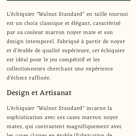
Échiquier
Échiquier
&quot;Walnut
&quot;Walnut
L'échiquier "Walnut Standard" en taille tournoi
Standard&quot;
Standard&quot;
est un choix classique et élégant, caractérisé
|
|
par sa couleur marron noyer mate et son
Taille
Taille
du
du
design intemporel. Fabriqué à partir de noyer
Tournoi
Tournoi
et d'érable de qualité supérieure, cet échiquier
|
|
est idéal pour le jeu compétitif et les
55
55
collectionneurs cherchant une expérience
mm
mm
d'échecs raffinée.
|
|
Noyer
Noyer
Design et Artisanat
&amp;
&amp;
Erable
Erable
L'échiquier "Walnut Standard" incarne la
sophistication avec ses cases marron noyer
mates, qui contrastent magnifiquement avec
les cases claires en érable (Fabrication de