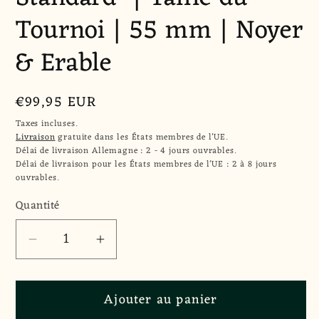
Tournoi | 55 mm | Noyer
& Erable
Prix
€99,95 EUR
habituel
Taxes incluses.
Livraison
gratuite dans les États membres de l'UE.
Délai de livraison Allemagne : 2 - 4 jours ouvrables.
Délai de livraison pour les États membres de l'UE : 2 à 8 jours
ouvrables.
Quantité
Quantité
Réduire
Augmenter
la
la
quantité
quantité
Ajouter au panier
de
de