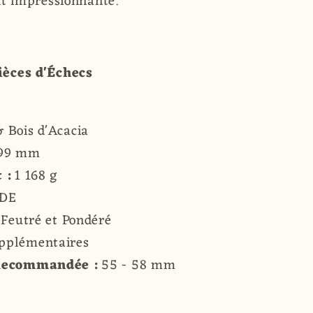
nt impressionnante.
ièces d'Échecs
& Bois d'Acacia
99 mm
t :
1 168 g
IDE
 Feutré et Pondéré
pplémentaires
 Recommandée :
55 - 58 mm