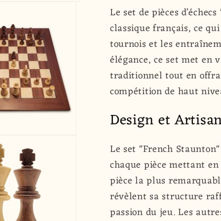
d&#39;Échecs
d&#39;Éch
Le set de pièces d'échecs
&quot;French
&quot;Fre
classique français, ce qu
Staunton&quot;
Staunton&q
|
|
tournois et les entraînem
Staunton
Staunton
élégance, ce set met en 
|
|
traditionnel tout en offr
99
99
compétition de haut nive
mm
mm
|
|
Design et Artisa
Buis
Buis
&amp;
&amp;
Acacia
Acacia
Le set "French Staunton"
chaque pièce mettant en a
pièce la plus remarquable
révèlent sa structure raf
passion du jeu. Les autr