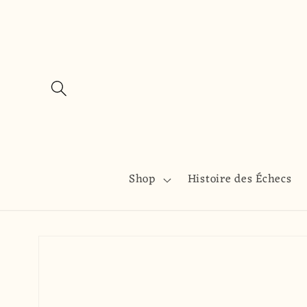
et
passer
au
contenu
Shop
Histoire des Échecs
Passer aux
informations
produits