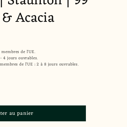
| Staunton | 99
o
n
 & Acacia
s membres de l'UE.
- 4 jours ouvrables.
 membres de l'UE : 2 à 8 jours ouvrables.
ter au panier