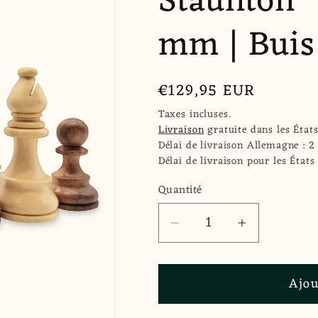
Staunton" 
mm | Buis
Prix
€129,95 EUR
habituel
Taxes incluses.
Livraison
gratuite dans les État
Délai de livraison Allemagne : 2 
Délai de livraison pour les États
Quantité
Quantité
Réduire
Augmenter
la
la
quantité
quantité
Ajou
de
de
Pièces
Pièces